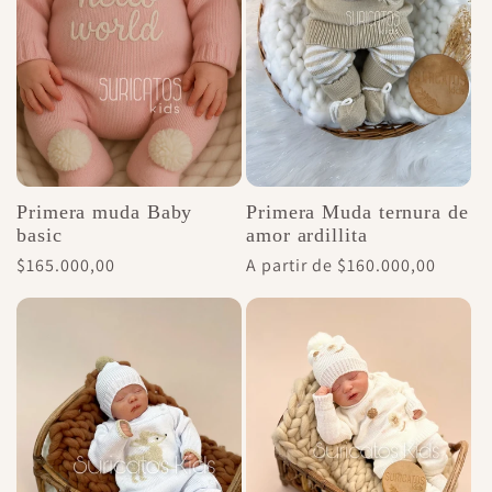
Primera muda Baby
Primera Muda ternura de
basic
amor ardillita
Precio
$165.000,00
Precio
A partir de $160.000,00
habitual
habitual