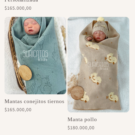
Precio
$165.000,00
habitual
Mantas conejitos tiernos
Precio
$165.000,00
habitual
Manta pollo
Precio
$180.000,00
habitual