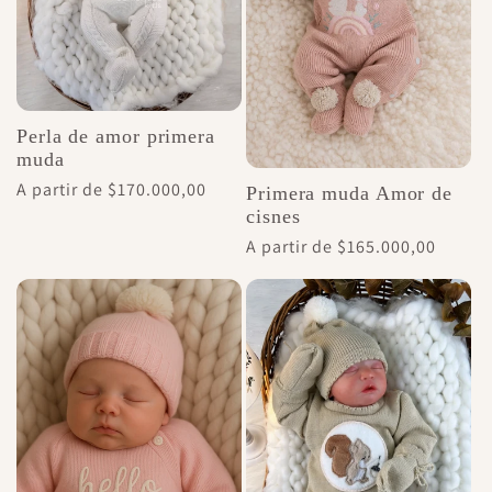
Perla de amor primera
muda
Precio
A partir de $170.000,00
Primera muda Amor de
habitual
cisnes
Precio
A partir de $165.000,00
habitual