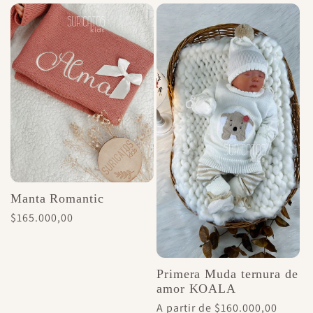
Manta Romantic
Precio
$165.000,00
habitual
Primera Muda ternura de
amor KOALA
Precio
A partir de $160.000,00