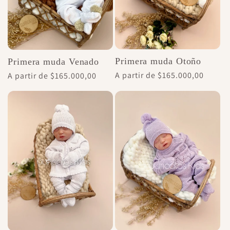
Primera muda Otoño
Primera muda Venado
Precio
A partir de $165.000,00
Precio
A partir de $165.000,00
habitual
habitual