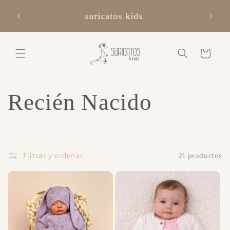
Ir
ores a
directamente
suricatos kids
al contenido
Carrito
C
Recién Nacido
o
l
Filtrar y ordenar
21 productos
e
c