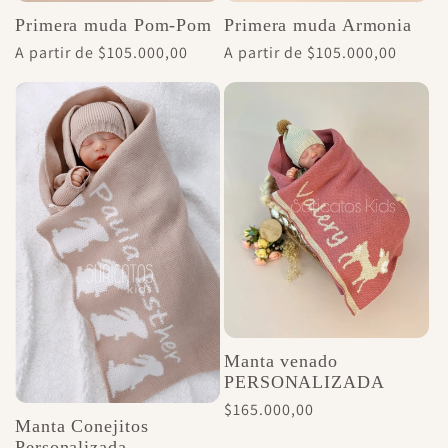
Primera muda Armonia
Primera muda Pom-Pom
Precio
A partir de $105.000,00
Precio
A partir de $105.000,00
habitual
habitual
Manta venado
PERSONALIZADA
Precio
$165.000,00
Manta Conejitos
habitual
Personalizada