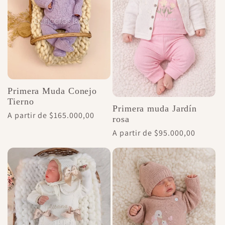
c
i
ó
n
Primera Muda Conejo
Tierno
Primera muda Jardín
:
Precio
A partir de $165.000,00
rosa
habitual
Precio
A partir de $95.000,00
habitual