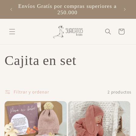
Ir
Envíos Gratís por compras superiores a
directamente
al contenido
250.000
Carrito
C
Cajita en set
o
l
Filtrar y ordenar
2 productos
e
c