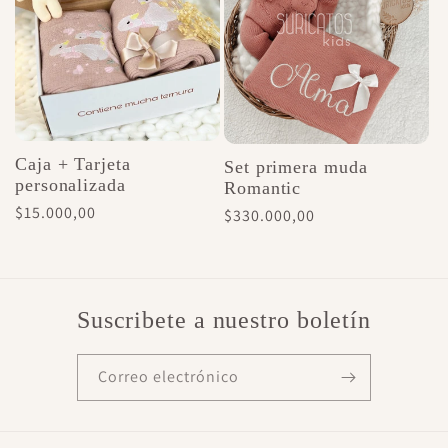
c
i
ó
Caja + Tarjeta
n
Set primera muda
personalizada
Romantic
Precio
$15.000,00
Precio
$330.000,00
:
habitual
habitual
Suscribete a nuestro boletín
Correo electrónico