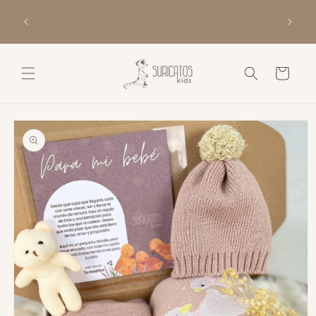
Ir
ores a
directamente
suricatos kids
al contenido
Carrito
Ir
directamente
a la
información
del producto