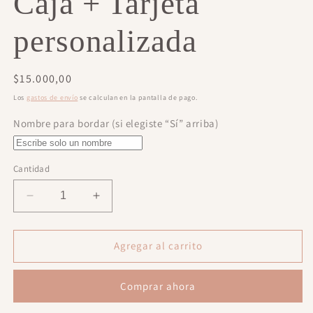
Caja + Tarjeta
personalizada
Precio
$15.000,00
habitual
Los
gastos de envío
se calculan en la pantalla de pago.
Nombre para bordar (si elegiste “Sí” arriba)
Cantidad
Reducir
Aumentar
cantidad
cantidad
para
para
Caja
Caja
Agregar al carrito
+
+
Tarjeta
Tarjeta
Comprar ahora
personalizada
personalizada