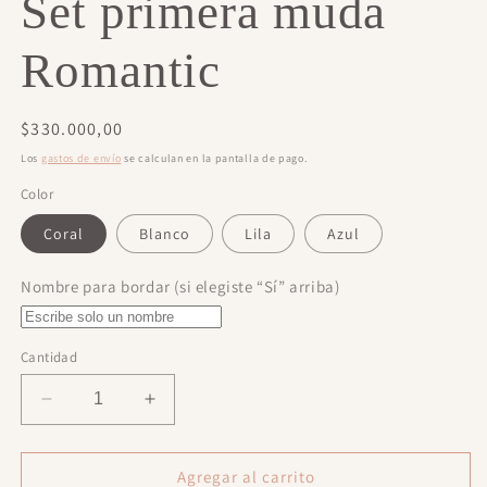
Set primera muda
Romantic
Precio
$330.000,00
habitual
Los
gastos de envío
se calculan en la pantalla de pago.
Color
Coral
Blanco
Lila
Azul
Nombre para bordar (si elegiste “Sí” arriba)
Cantidad
Reducir
Aumentar
cantidad
cantidad
para
para
Set
Set
Agregar al carrito