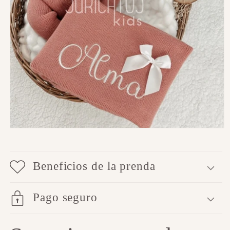
Abrir
elemento
multimedia
1
en
Beneficios de la prenda
una
ventana
modal
Pago seguro