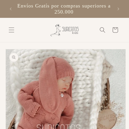
Ir
directamente
suricatos kids
al contenido
Carrito
Ir
directamente
a la
información
del producto