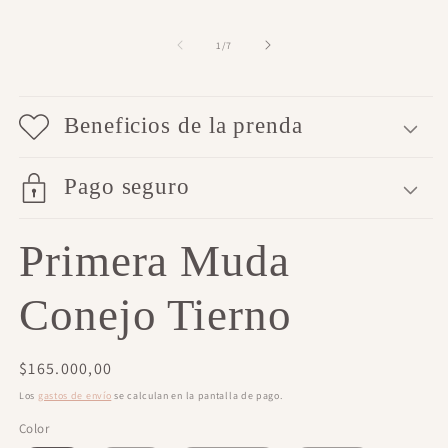
de
1
/
7
Beneficios de la prenda
Pago seguro
Primera Muda
Conejo Tierno
Precio
$165.000,00
habitual
Los
gastos de envío
se calculan en la pantalla de pago.
Color