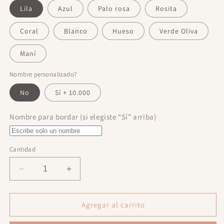
Lila
Azul
Palo rosa
Rosita
Coral
Blanco
Hueso
Verde Oliva
Maní
Nombre personalizado?
No
Sí + 10.000
Nombre para bordar (si elegiste “Sí” arriba)
Cantidad
Reducir
Aumentar
cantidad
cantidad
para
para
Primera
Primera
Agregar al carrito
Muda
Muda