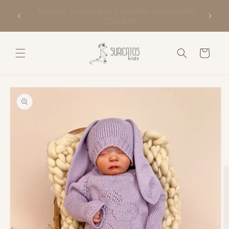
Ir
directamente
suricatos kids
al contenido
Carrito
Ir
directamente
a la
información
del producto