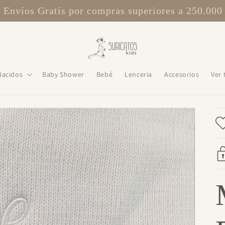
suricatos kids
Nacidos
Baby Shower
Bebé
Lenceria
Accesorios
Ver