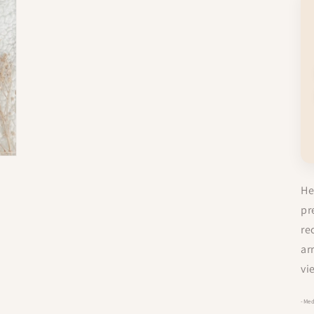
He
pr
re
ar
vi
-Med