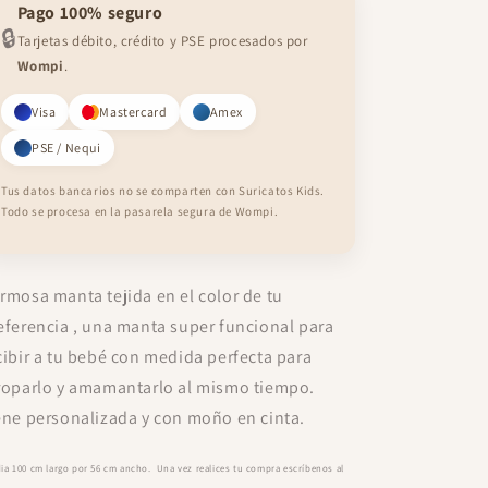
Pago 100% seguro
🔒
Tarjetas débito, crédito y PSE procesados por
Wompi
.
Visa
Mastercard
Amex
PSE / Nequi
Tus datos bancarios no se comparten con Suricatos Kids.
Todo se procesa en la pasarela segura de Wompi.
rmosa manta tejida en el color de tu
eferencia , una manta super funcional para
cibir a tu bebé con medida perfecta para
roparlo y amamantarlo al mismo tiempo.
ene personalizada y con moño en cinta.
ia 100 cm largo por 56 cm ancho. Una vez realices tu compra escríbenos al