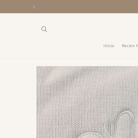
Ir
directamente
al contenido
Inicio
Recien 
Ir
directamente
a la
información
del producto