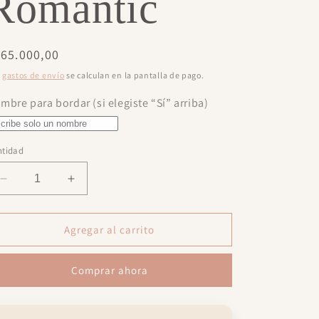
Romantic
ecio
65.000,00
bitual
s
gastos de envío
se calculan en la pantalla de pago.
mbre para bordar (si elegiste “Sí” arriba)
ntidad
Reducir
Aumentar
cantidad
cantidad
para
para
Manta
Manta
Agregar al carrito
Romantic
Romantic
Comprar ahora