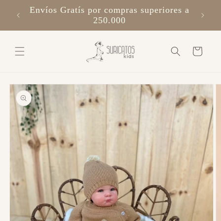
Ir
Envíos Gratís por compras superiores a
directamente
al contenido
250.000
Carrito
Ir
directamente
a la
información
del producto