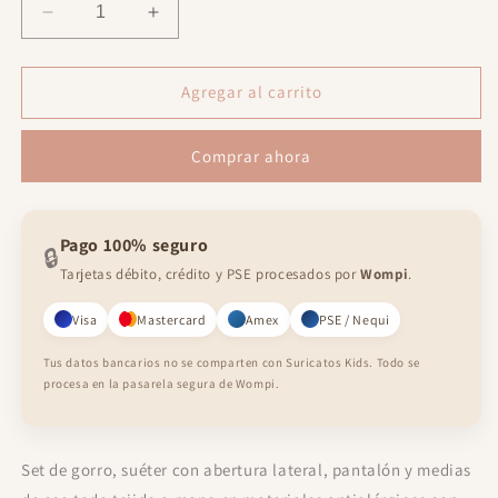
Reducir
Aumentar
cantidad
cantidad
para
para
Set
Set
Agregar al carrito
venado
venado
baby
baby
Comprar ahora
Pago 100% seguro
🔒
Tarjetas débito, crédito y PSE procesados por
Wompi
.
Visa
Mastercard
Amex
PSE / Nequi
Tus datos bancarios no se comparten con Suricatos Kids. Todo se
procesa en la pasarela segura de Wompi.
Set de gorro, suéter con abertura lateral, pantalón y medias